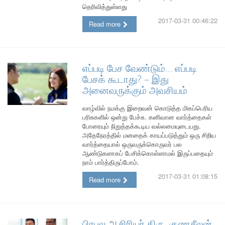
தெரிவித்துள்ளது
2017-03-31 00:46:22
Read more
எப்படி பேச வேண்டும்… எப்படி
பேசக் கூடாது? – இது
அனைவருக்கும் அவசியம்
வாழ்வில் நமக்கு இறைவன் கொடுத்த மிகப்பெரிய
பரிசுகளில் ஒன்று பேச்சு. கனிவான வார்த்தைகள்
போரையும் நிறுத்தக்கூடிய வல்லமையுடையது.
அதேநேரத்தில் மனதைக் காயப்படுத்தும் ஒரு சிறிய
வார்த்தையால் ஒருவருக்கொருவர் பல
ஆண்டுகளாகப் பேசிக்கொள்ளாமல் இருப்பதையும்
நாம் பார்த்திருப்போம்.
2017-03-31 01:08:15
Read more
பிரபல ஆசிரியர் திரு. குணசீலன்