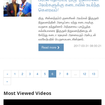
அவர்களுக்கு கனடாவில் உயர்ந்த
கௌரவம்!
திரு. சின்னத்தம்பி குணசீலன் அவர்கள் இகுருவி
நிறுவனத்தின் அழைப்பை ஏற்று கனடாவுக்கு
வருகை தந்துள்ளார் அத்தகைய புகழ்பூத்த
கல்வியாளரை இகுருவி நிறுவனத்தினருடன்
சேர்ந்து கனடா உறவுகள் அனைவரும் அன்புடன்
வரவேற்பதில் பெருமையடைகின்றனர்.
2017-03-31 08:00:21
Read more
«
1
2
3
4
5
6
7
8
...
12
13
»
Most Viewed Videos