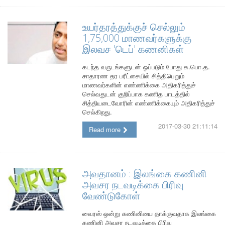
உயர்தரத்துக்குச் செல்லும்
1,75,000 மாணவர்களுக்கு
இலவச 'டெப்' கணனிகள்
கடந்த வருடங்களுடன் ஒப்படும் போது க.பொ.த.
சாதாரண தர பரீட்சையில் சித்திபெறும்
மாணவர்களின் எண்ணிக்கை அதிகரித்துச்
செல்வதுடன் குறிப்பாக கணித பாடத்தில்
சித்தியடைவோரின் எண்ணிக்கையும் அதிகரித்துச்
செல்கிறது.
2017-03-30 21:11:14
Read more
அவதானம் : இலங்கை கணினி
அவசர நடவடிக்கை பிரிவு
வேண்டுகோள்
வைரஸ் ஒன்று கணினியை தாக்குவதாக இலங்கை
கணினி அவசர நடவடிக்கை பிரிவு