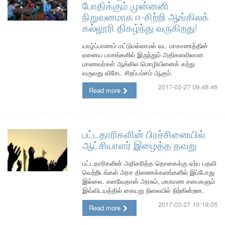
போதிக்கும் முன்னனி
நிறுவனமாக ஈ-சிற்றி ஆங்கிலக்
கல்லூரி திகழ்ந்து வருகிறது!
யாழ்ப்பாணம் மட்டுமல்லாமல் வட மாகாணத்தின்
ஏனைய பாகங்களில் இருந்தும் அதிகளவிலான
மாணவர்கள் ஆங்கில மொழியினைக் கற்று
வருவது விசேட சிறப்பம்சம் ஆகும்.
2017-03-27 09:48:46
Read more
பட்டதாரிகளின் பிரச்சினையில்
ஆட்சியாளர் இழைத்த தவறு
பட்டதாரிகளின் அதிகரித்த தொகைக்கு ஏற்ப பதவி
வெற்றிடங்கள் அரச திணைக்களங்களில் இப்போது
இல்லை. எனவேதான் அரசும், மாகாண சபைகளும்
இவ்விடயத்தில் கையறு நிலையில் நிற்கின்றன.
2017-03-27 10:19:05
Read more